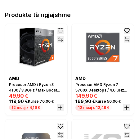
Produkte të ngjajshme
AMD
AMD
Procesor AMD / Ryzen 3
Procesor AMD Ryzen 7
4100 / 3.8GHz / Max Boost
5700X Desktops / 4.6 GHz
49,90 €
149,90 €
4GHz / 4xCore / 6MB / 65W
Max. Boost
119,90 €
199,90 €
Kurse 70,00 €
Kurse 50,00 €
me Ftohës Wraith Stealth
12 muaj x 4,16 €
12 muaj x 12,49 €