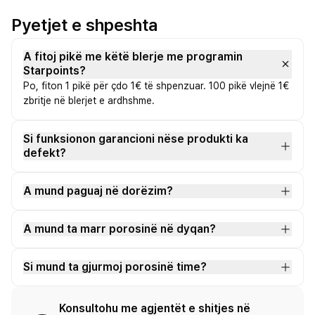
Pyetjet e shpeshta
A fitoj pikë me këtë blerje me programin
Starpoints?
Po, fiton 1 pikë për çdo 1€ të shpenzuar. 100 pikë vlejnë 1€
zbritje në blerjet e ardhshme.
Si funksionon garancioni nëse produkti ka
defekt?
A mund paguaj në dorëzim?
A mund ta marr porosinë në dyqan?
Si mund ta gjurmoj porosinë time?
Konsultohu me agjentët e shitjes në