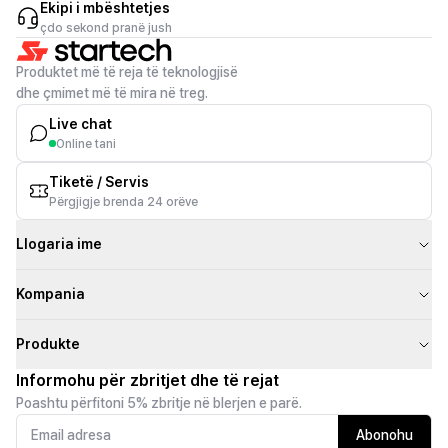
Ekipi i mbështetjes
çdo sekond pranë jush
Produktet më të reja të teknologjisë
dhe çmimet më të mira në treg.
Live chat
Online tani
Tiketë / Servis
Përgjigje brenda 24 orëve
Llogaria ime
Kompania
Produkte
Informohu për zbritjet dhe të rejat
Poashtu përfitoni 5% zbritje në blerjen e parë.
Abonohu