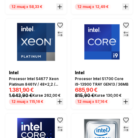
Tray
12 muaj x 58,33 €
12 muaj x 12,49 €
Intel
Intel
Procesor Intel S4677 Xeon
Procesor Intel S1700 Core
Platinum 8461V / 48x2,2 /
i9-13900 TRAY GEN13 / 36MB
1.381,90 €
685,90 €
300W / 97.5MB
1.643,90 €
815,90 €
Kurse 262,00 €
Kurse 130,00 €
12 muaj x 115,16 €
12 muaj x 57,16 €