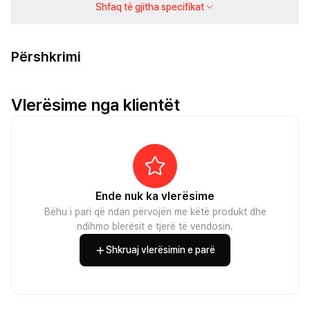
Shfaq të gjitha specifikat
Përshkrimi
Vlerësime nga klientët
Ende nuk ka vlerësime
Bëhu i pari që ndan përvojën me këtë produkt dhe
ndihmo blerësit e tjerë të vendosin.
Shkruaj vlerësimin e parë