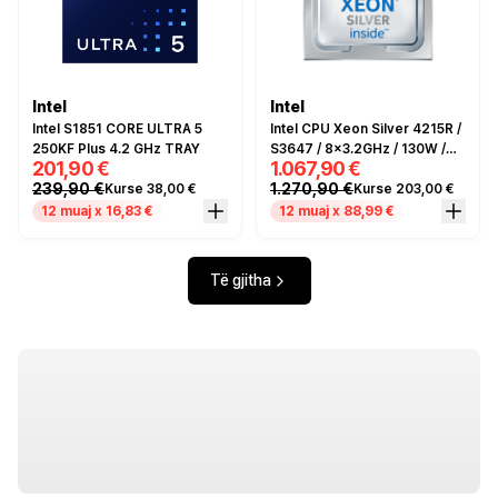
Intel
Intel
Intel S1851 CORE ULTRA 5
Intel CPU Xeon Silver 4215R /
250KF Plus 4.2 GHz TRAY
S3647 / 8x3.2GHz / 130W /
201,90 €
1.067,90 €
Tray
239,90 €
1.270,90 €
Kurse 38,00 €
Kurse 203,00 €
12 muaj x 16,83 €
12 muaj x 88,99 €
Të gjitha