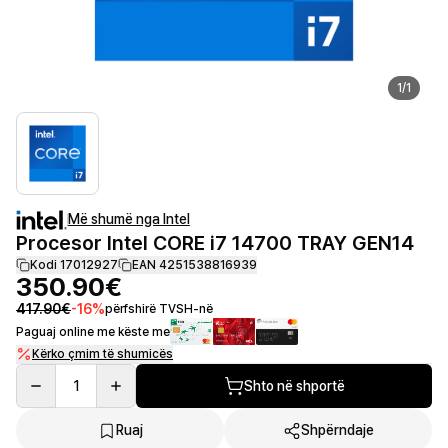
1
/
1
Më shumë nga Intel
Procesor Intel CORE i7 14700 TRAY GEN14
Kodi 17012927
EAN 4251538816939
350.90€
417.90€
-
16
%
përfshirë TVSH-në
Paguaj online me këste me
Kërko çmim të shumicës
1
Shto në shportë
Ruaj
Shpërndaje