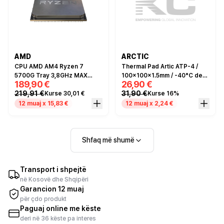
AMD
ARCTIC
CPU AMD AM4 Ryzen 7
Thermal Pad Artic ATP-4 /
5700G Tray 3,8GHz MAX
100×100×1.5mm / -40°C deri
189,90 €
26,90 €
4,6GHz 8xCore 16MB 65W
+200°C
219,91 €
31,90 €
Kurse 30,01 €
Kurse 16%
12 muaj x 15,83 €
12 muaj x 2,24 €
Shfaq më shumë
Transport i shpejtë
në Kosovë dhe Shqipëri
Garancion 12 muaj
për çdo produkt
Paguaj online me këste
deri në 36 këste pa interes