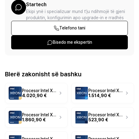
Startech
Ekipi ynë i specializuar mund t'ju ndihmojë të gjeni
produktin, konfigurimin apo upgrade-in e rradhës
Telefono tani
Bisedo me ekspertin
Blerë zakonisht së bashku
Procesor Intel Xeon Gold 6438Y+ / 32 Bërthama / 64 Threads / 2.00 GHz / Turbo deri në 4.00 GHz / 60 MB Cache / FCLGA4677 - Tray
Procesor Intel Xeon w5-2555X / 14 Bërthama / 28 Threads / 3.30 GHz / Turbo deri në 4.80 GHz / 33.75 MB Cache / FCLGA4677 - Tray
4.020,90 €
1.514,90 €
Procesor Intel Xeon Gold 5318Y / 24 Bërthama / 48 Threads / 2.10 GHz / Turbo deri në 3.40 GHz / 36 MB Cache / FCLGA4189 - Tray
Procesor Intel Xeon E-2436 / 6 Bërthama / 12 Threads / 2.90 GHz / Turbo deri në 5.00 GHz / 18 MB Cache / FCLGA1700 - Tray
1.860,90 €
523,90 €