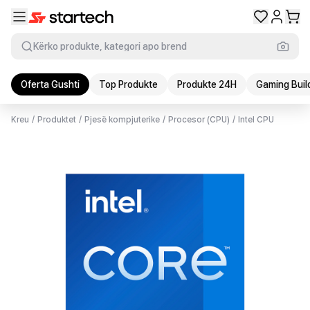
Kërko produkte, kategori apo brend
Oferta Gushti
Top Produkte
Produkte 24H
Gaming Buil
Kreu
/
Produktet
/
Pjesë kompjuterike
/
Procesor (CPU)
/
Intel CPU