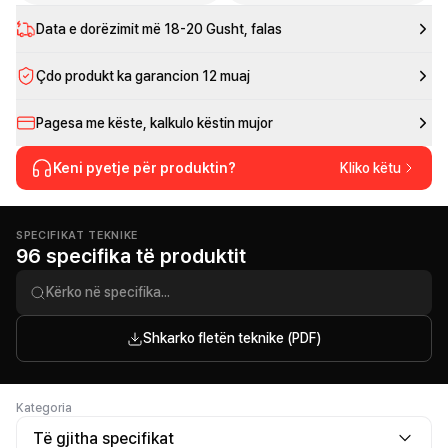
Data e dorëzimit më
18-20 Gusht
, falas
Çdo produkt ka garancion 12 muaj
Pagesa me këste, kalkulo këstin mujor
Keni pyetje për produktin?
Kliko këtu
SPECIFIKAT TEKNIKE
96 specifika të produktit
Shkarko fletën teknike (PDF)
Kategoria
Të gjitha specifikat