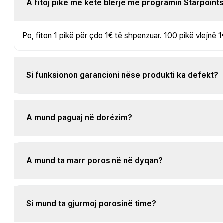
A fitoj pikë me këtë blerje me programin Starpoint
Po, fiton 1 pikë për çdo 1€ të shpenzuar. 100 pikë vlejnë 1
Si funksionon garancioni nëse produkti ka defekt?
A mund paguaj në dorëzim?
A mund ta marr porosinë në dyqan?
Si mund ta gjurmoj porosinë time?