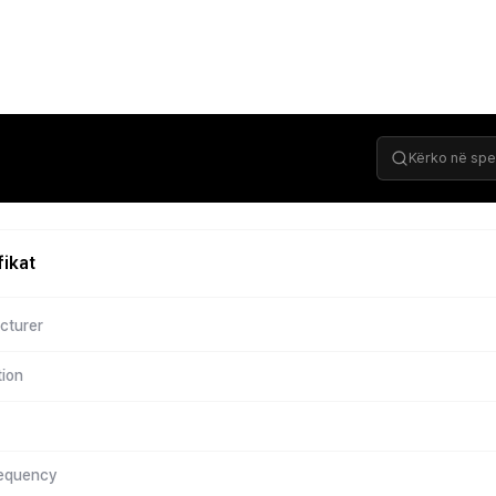
fikat
cturer
tion
requency