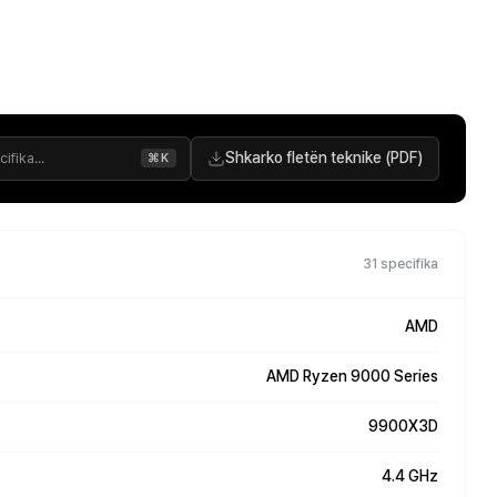
Shkarko fletën teknike (PDF)
⌘K
31 specifika
AMD
AMD Ryzen 9000 Series
9900X3D
4.4 GHz