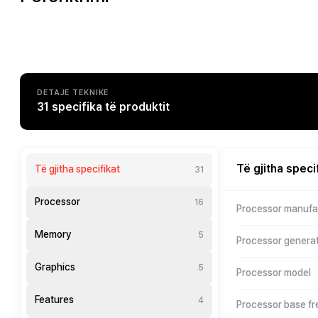
DETAJE TEKNIKE
31 specifika të produktit
Të gjitha speci
Të gjitha specifikat
31
Processor
16
Processor manufa
Memory
5
Processor genera
Graphics
5
Processor model
Features
4
Processor base f