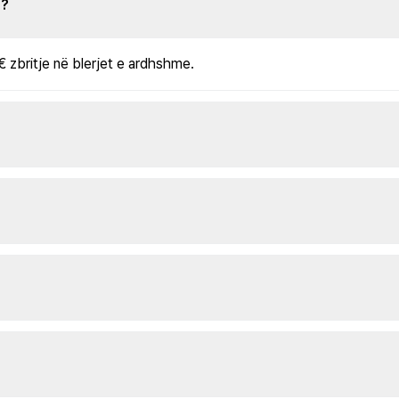
s?
€ zbritje në blerjet e ardhshme.