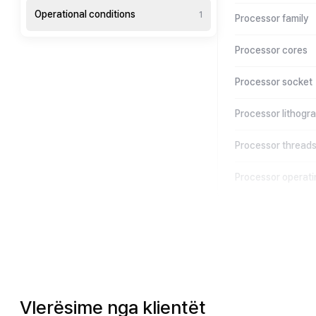
Operational conditions
1
Processor family
Processor cores
Processor socket
Processor lithogr
Processor thread
Processor operat
Vlerësime nga klientët