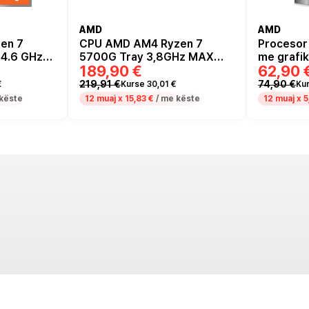
AMD
AMD
n 7
CPU AMD AM4 Ryzen 7
Procesor
 4.6 GHz
5700G Tray 3,8GHz MAX
me grafi
189,90 €
62,90 
4,6GHz 8xCore 16MB 65W
SBX / 3.5
219,91 €
74,90 €
€
Kurse 30,01 €
Kur
këste
12 muaj x
15,83 €
/ me këste
12 muaj x
5