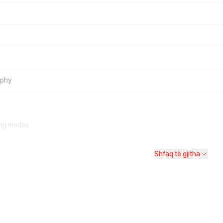
aphy
s
ing modes
Shfaq të gjitha