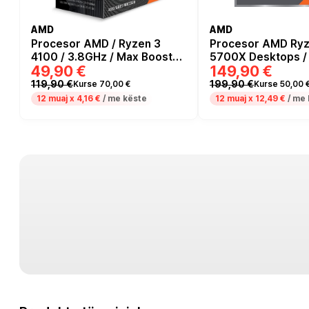
AMD
AMD
Procesor AMD / Ryzen 3
Procesor AMD Ryze
4100 / 3.8GHz / Max Boost
5700X Desktops /
49,90 €
149,90 €
4GHz / 4xCore / 6MB / 65W
Max. Boost
me Ftohës Wraith Stealth
119,90 €
199,90 €
Kurse 70,00 €
Kurse 50,00 
12 muaj x
4,16 €
/ me këste
12 muaj x
12,49 €
/ me 