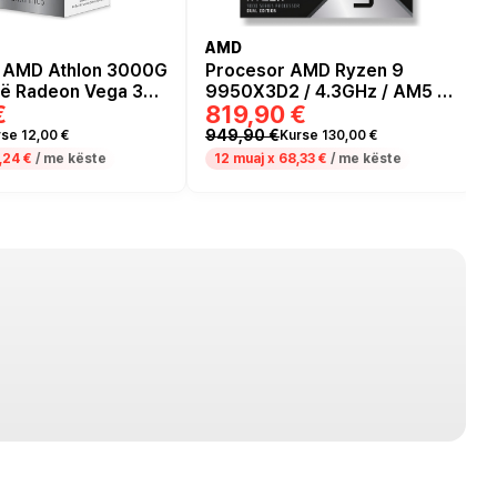
AMD
 AMD Athlon 3000G
Procesor AMD Ryzen 9
kë Radeon Vega 3
9950X3D2 / 4.3GHz / AM5 /
€
819,90 €
GHz / 4MB / L3
16 Core / 32 Threads /
192MB / 200W / Tray
949,90 €
se 12,00 €
Kurse 130,00 €
,24 €
/ me këste
12 muaj x
68,33 €
/ me këste