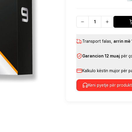
Transport falas
,
arrin më
Garancion 12 muaj
për ç
Kalkulo këstin mujor për 
Keni pyetje për produkt