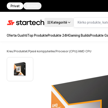
Privat
Biznes
Kategoritë
Oferta Gushti
Top Produkte
Produkte 24H
Gaming Builds
Produkte G
Kreu
/
Produktet
/
Pjesë kompjuterike
/
Procesor (CPU)
/
AMD CPU