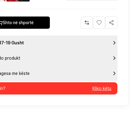
Shto në shportë
 17-19 Gusht
do produkt
pagesa me këste
in?
Kliko këtu