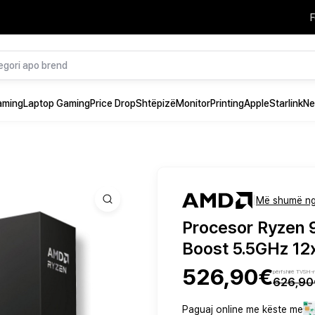
F
aming
Laptop Gaming
Price Drop
Shtëpizë
Monitor
Printing
Apple
Starlink
Ne
|
Më shumë n
Procesor Ryzen
Boost 5.5GHz 12
526,90€
përfshirë TVSH-
626,90
Paguaj online me këste me