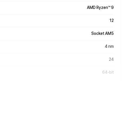
AMD Ryzen™ 9
12
Socket AM5
4 nm
24
64-bit