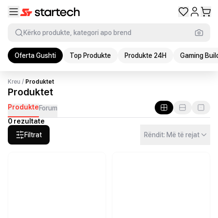
Kërko produkte, kategori apo brend
Oferta Gushti
Top Produkte
Produkte 24H
Gaming Buil
Kreu
/
Produktet
Produktet
Produkte
Forum
0 rezultate
Filtrat
Rëndit: Më të rejat