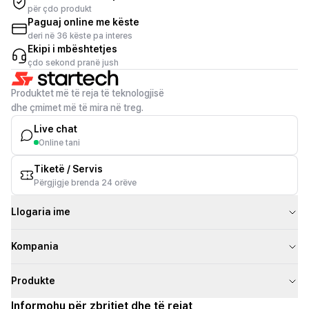
për çdo produkt
Paguaj online me këste
deri në 36 këste pa interes
Ekipi i mbështetjes
çdo sekond pranë jush
Produktet më të reja të teknologjisë
dhe çmimet më të mira në treg.
Live chat
Online tani
Tiketë / Servis
Përgjigje brenda 24 orëve
Llogaria ime
Kompania
Produkte
Informohu për zbritjet dhe të rejat