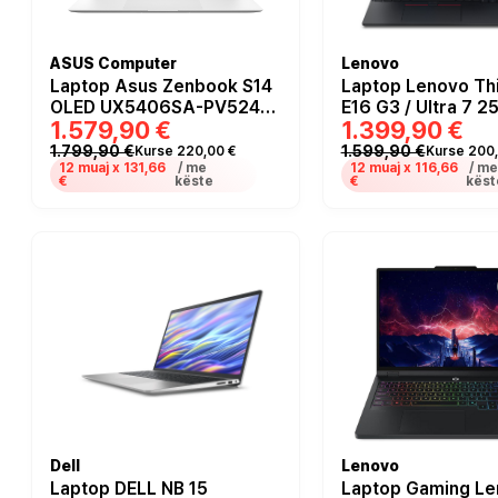
ASUS Computer
Lenovo
Laptop Asus Zenbook S14
Laptop Lenovo Th
OLED UX5406SA-PV524W
E16 G3 / Ultra 7 2
1.579,90 €
1.399,90 €
/ Ultra 7 258V / 32GB
32GB DDR5 / 1TB /
LPDDR5x / 1TB / 14"
WUXGA IPS 60Hz /
1.799,90 €
1.599,90 €
Kurse 220,00 €
Kurse 200,
WQXGA+ OLED 120Hz /
12 muaj x
131,66
/ me
12 muaj x
116,66
Arc 140T / 
/ m
€
këste
€
këst
Intel Arc Graphics 140V /
DE - Bardhë
Dell
Lenovo
Laptop DELL NB 15
Laptop Gaming L