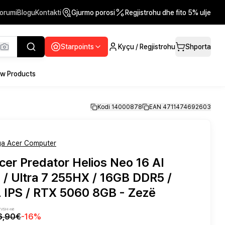
orumi
Blogu
Kontakti
Gjurmo porosi
Regjistrohu dhe fito 5% ulje
Starpoints
Kyçu / Regjistrohu
Shporta
w Products
Kodi 14000878
EAN 4711474692603
a Acer Computer
er Predator Helios Neo 16 AI
 Ultra 7 255HX / 16GB DDR5 /
 IPS / RTX 5060 8GB - Zezë
 TVSH-në
6,90€
-
16
%