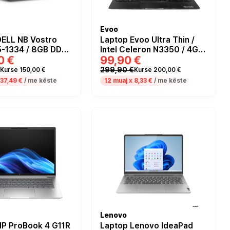
Evoo
DELL NB Vostro
Laptop Evoo Ultra Thin /
5-1334 / 8GB DDR4
Intel Celeron N3350 / 4GB
0 €
99,90 €
 15.6" Full HD
/ 64GB / 14.1" HD /
VA AG / Intel UHD
Integrated GPU- Zezë
299,90 €
Kurse 150,00 €
Kurse 200,00 €
 -C arbon Black
37,49 €
/ me këste
12 muaj x
8,33 €
/ me këste
Lenovo
HP ProBook 4 G11R
Laptop Lenovo IdeaPad