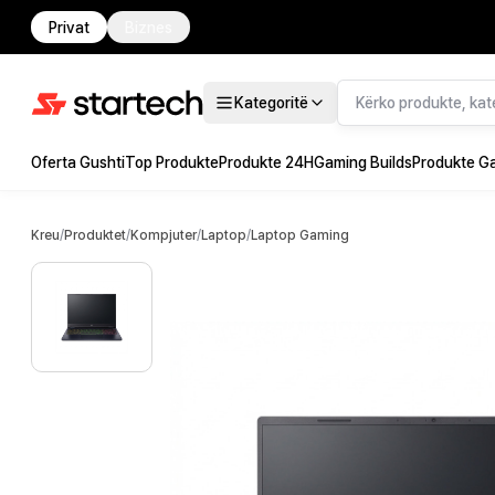
Privat
Biznes
Kategoritë
Oferta Gushti
Top Produkte
Produkte 24H
Gaming Builds
Produkte G
Kreu
/
Produktet
/
Kompjuter
/
Laptop
/
Laptop Gaming