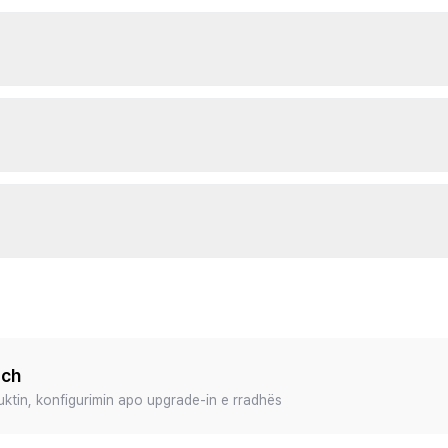
ech
duktin, konfigurimin apo upgrade-in e rradhës