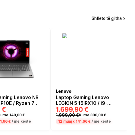
Shfleto të gjitha
Lenovo
aming Lenovo NB
Laptop Gaming Lenovo
P10E / Ryzen 7
LEGION 5 15IRX10 / i9-
 €
1.699,90 €
16GB / 512GB /
14900HX / 16GB DDR5 / 1TB /
l HD IPS AG 144Hz /
15.1" WQXGA OLED 165Hz /
1.999,90 €
urse 140,00 €
Kurse 300,00 €
 6GB - Luna Grey
RTX 5070 8GB - Zezë
1,66 €
/ me këste
12 muaj x
141,66 €
/ me këste