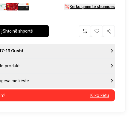
Kërko çmim të shumicës
Shto në shportë
 17-19 Gusht
do produkt
pagesa me këste
in?
Kliko këtu