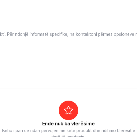
ukti. Për ndonjë informatë specifike, na kontaktoni përmes opsioneve n
Ende nuk ka vlerësime
Bëhu i pari që ndan përvojën me këtë produkt dhe ndihmo blerësit e
tjerë të vendosin.