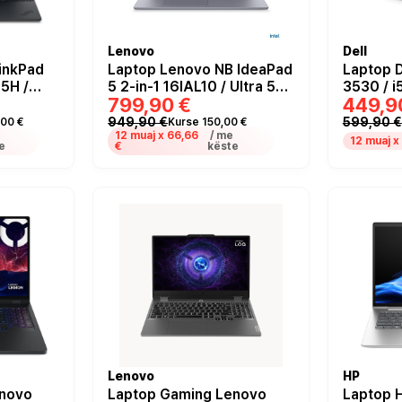
Lenovo
Dell
inkPad
Laptop Lenovo NB IdeaPad
Laptop 
55H /
5 2-in-1 16IAL10 / Ultra 5
3530 / i
799,90 €
449,9
 16"
225H / 16GB DDR5 / 512GB
/ 512GB /
 Intel
/ 16’ WUXGA IPS 60Hz
120Hz W
949,90 €
599,90 €
00 €
Kurse 150,00 €
DE / e zezë
e
Multi Touch / Intel Arc
12 muaj x
66,66
/ me
Graphics
12 muaj x
e
€
këste
130T GPU - Luna Grey
Lenovo
HP
enovo
Laptop Gaming Lenovo
Laptop 