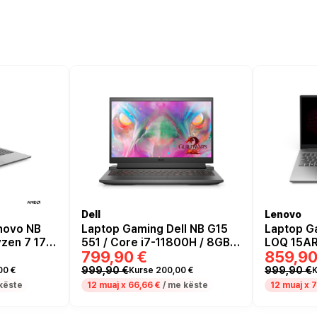
Dell
Lenovo
novo NB
Laptop Gaming Dell NB G15
Laptop G
zen 7 170
551 / Core i7-11800H / 8GB /
LOQ 15AR
799,90 €
859,90
B / 15.6"
512GB / 15.6" Full HD / RTX
7735HS / 
/ RTX 4050
3050 4GB / US - Gri
15.6" Ful
999,90 €
999,90 €
00 €
Kurse 200,00 €
K
rey
RTX 4050
këste
12 muaj x
66,66 €
/ me këste
12 muaj x
7