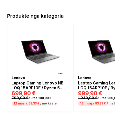
Produkte nga kategoria
Lenovo
Lenovo
Laptop Gaming Lenovo NB
Laptop Gaming Le
LOQ 15ARP10E / Ryzen 5
LOQ 15ARP10E / Ry
699,90 €
999,90 €
7535HS / 16GB DDR5 / 512GB
/ 16GB DDR5 / 512G
/ 15.6′ Full HD IPS AG 144Hz /
Full HD AG 144Hz 
799,90 €
1.249,90 €
Kurse 100,00 €
Kurse 250,
RTX 3050 6GB – Luna Grey
6GB / US - Luna G
12 muaj x
58,33 €
/ me këste
12 muaj x
83,33 €
/ me 