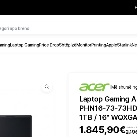
F
aming
Laptop Gaming
Price Drop
Shtëpizë
Monitor
Printing
Apple
Starlink
Ne
|
Më shumë ng
Laptop Gaming Ac
PHN16-73-73HD /
1TB / 16" WQXGA
1.845,90€
përfshirë
2.19