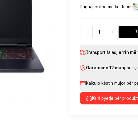
Paguaj online me këste me
Transport falas
,
arrin më
Garancion 12 muaj
për ç
Kalkulo këstin mujor për 
Keni pyetje për produkt