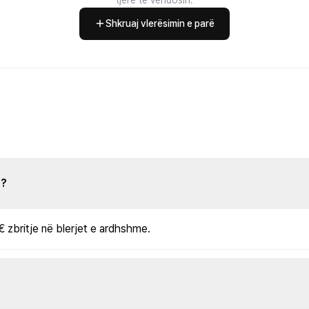
Shkruaj vlerësimin e parë
s?
€ zbritje në blerjet e ardhshme.