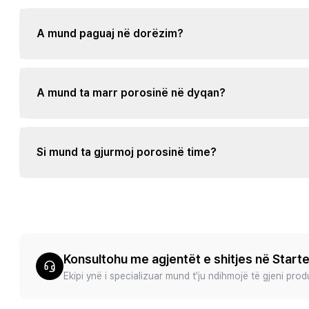
A mund paguaj në dorëzim?
A mund ta marr porosinë në dyqan?
Si mund ta gjurmoj porosinë time?
Konsultohu me agjentët e shitjes në Start
Ekipi ynë i specializuar mund t'ju ndihmojë të gjeni pro