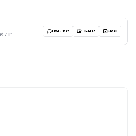
Live Chat
Tiketat
Email
ë vijim