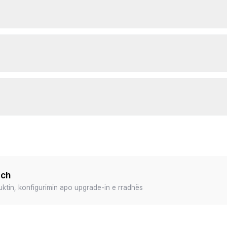
ech
duktin, konfigurimin apo upgrade-in e rradhës