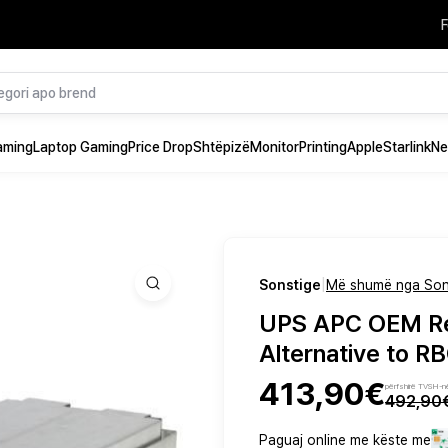
F
aming
Laptop Gaming
Price Drop
Shtëpizë
Monitor
Printing
Apple
Starlink
Ne
|
Sonstige
Më shumë nga Son
UPS APC OEM Re
Alternative to R
413,90€
përfshirë TVSH-n
492,90
Paguaj online me këste me