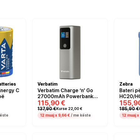
tteries
Verbatim
Zebra
Energy C
Verbatim Charge ‘n’ Go
Bateri p
pë
27000mAh Powerbank
HC20/H
115,90 €
155,9
Grey USB-C PD 140W Fast
HC2L5L
Charging Portable Power
3800mAh
137,90 €
185,90 €
Kurse 22,00 €
Bank Laptop Phone
ëste
12 muaj x
9,66 €
/ me këste
12 muaj x
Charger TFT Display