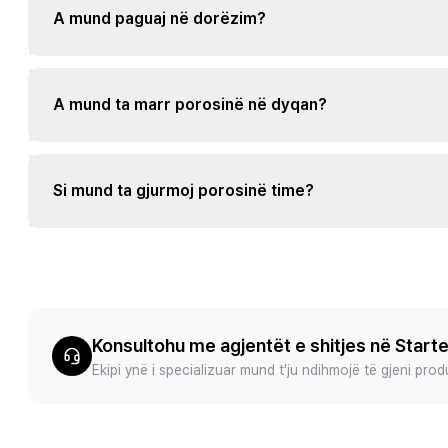
A mund paguaj në dorëzim?
A mund ta marr porosinë në dyqan?
Si mund ta gjurmoj porosinë time?
Konsultohu me agjentët e shitjes në Start
Ekipi ynë i specializuar mund t'ju ndihmojë të gjeni pro