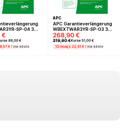
APC
ntieverlängerung
APC Garantieverlängerung
R3YR-SP-04 3
WBEXTWAR3YR-SP-03 3
 €
268,90 €
Jahre
319,90 €
urse 88,00 €
Kurse 51,00 €
8,57 €
/ me këste
12 muaj x
22,41 €
/ me këste