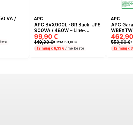
50 VA /
APC
APC
APC BVX900LI-GR Back-UPS
APC Gara
900VA / 480W – Line-
WBEXTWA
99,90 €
462,90
Interactive me AVR, 230V,
Jahre
Schuko – Zez
149,90 €
550,90 €
ëste
Kurse 50,00 €
K
12 muaj x
8,33 €
/ me këste
12 muaj x
3