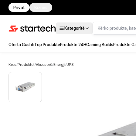
Privat
Biznes
Kategoritë
Oferta Gushti
Top Produkte
Produkte 24H
Gaming Builds
Produkte G
Kreu
/
Produktet
/
Aksesorë
/
Energji
/
UPS