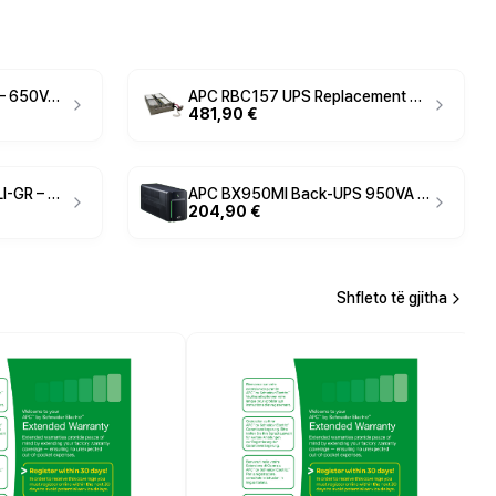
APC Back-UPS BK650EI – 650VA 400W Standby UPS with Surge Protection, USB Monitoring and IEC Outputs – Reliable Entry-Level Backup Power for PC & Home Devices
APC RBC157 UPS Replacement Battery Cartridge 24V 7Ah – APCRBC157 Smart-UPS Battery
481,90 €
APC Easy UPS BVX2200LI-GR – 2200VA 1200W Line-Interactive UPS with AVR, USB Monitoring & 4x Schuko Outputs – Reliable Backup Power Protection for Gaming PCs, Workstations & Office Equipment
APC BX950MI Back-UPS 950VA 520W Line-Interactive UPS with AVR, 6x IEC outlets and USB monitoring – Reliable backup power for PC, NAS & network devices
204,90 €
Shfleto të gjitha