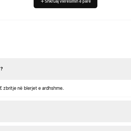
Shkruaj vlerësimin e parë
s?
€ zbritje në blerjet e ardhshme.