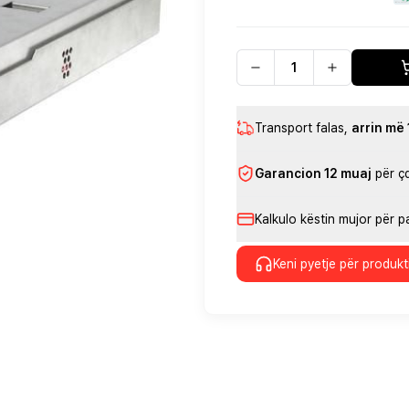
Transport falas
,
arrin më
Garancion 12 muaj
për ç
Kalkulo këstin mujor për 
Keni pyetje për produkt