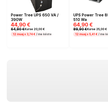
Power Tree UPS 650 VA /
UPS Power Tree 8
390W
510 Wa
44,90 €
64,90 €
64,90 €
89,90 €
Kurse 20,00 €
Kurse 25,00 €
12 muaj x
3,74 €
/ me këste
12 muaj x
5,41 €
/ me k