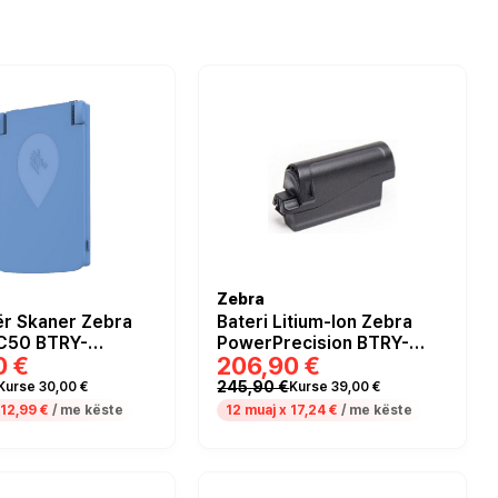
Zebra
ër Skaner Zebra
Bateri Litium-Ion Zebra
C50 BTRY-
PowerPrecision BTRY-
0 €
206,90 €
-2XMAXB /
NGWT-50MA-01 /
 - Blu
5000mAh
245,90 €
Kurse 30,00 €
Kurse 39,00 €
12,99 €
/ me këste
12 muaj x
17,24 €
/ me këste