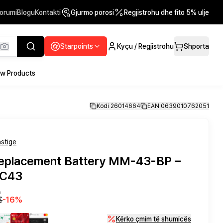
orumi
Blogu
Kontakti
Gjurmo porosi
Regjistrohu dhe fito 5% ulje
Starpoints
Kyçu / Regjistrohu
Shporta
w Products
Kodi 26014664
EAN 0639010762051
stige
placement Battery MM-43-BP –
BC43
ë
€
-
16
%
Kërko çmim të shumicës