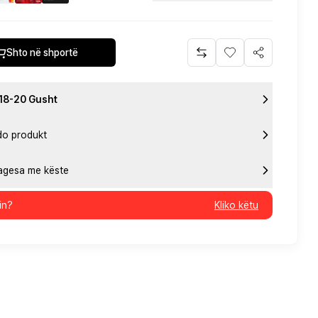
Shto në shportë
 18-20 Gusht
do produkt
pagesa me këste
in?
Kliko këtu