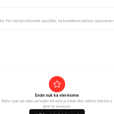
ukti. Për ndonjë informatë specifike, na kontaktoni përmes opsioneve n
Ende nuk ka vlerësime
Bëhu i pari që ndan përvojën me këtë produkt dhe ndihmo blerësit e
tjerë të vendosin.