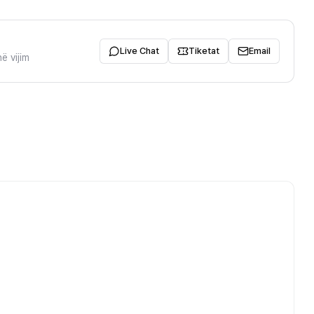
Live Chat
Tiketat
Email
ë vijim