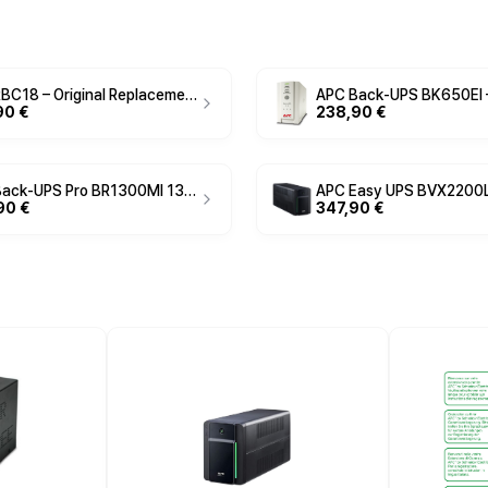
APC RBC18 – Original Replacement Battery Cartridge for APC UPS Systems, Sealed Lead-Acid OEM Battery Pack for Back-UPS & Smart-UPS Models, Plug-and-Play Installation
90 €
238,90 €
APC Back-UPS Pro BR1300MI 1300VA/780W UPS – Line Interactive with AVR & LCD
90 €
347,90 €